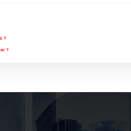
s ?
er ?